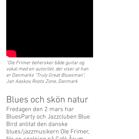
"Ole Frimer behersker både guitar og
vokal med en autoritet, der viser at han
er Danmarks "Truly Great Bluesman".
Jan Aaskov, Roots Zone, Danmark
Blues och skön natur
Fredagen den 2 mars har
BluesParty och Jazzcluben Blue
Bird anlitat den danske
blues/jazzmusikern Ole Frimer,