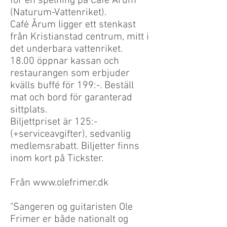
för en spelning på Café Årum
(Naturum-Vattenriket).
Café Årum ligger ett stenkast
från Kristianstad centrum, mitt i
det underbara vattenriket.
18.00 öppnar kassan och
restaurangen som erbjuder
kvälls buffé för 199:-. Beställ
mat och bord för garanterad
sittplats.
Biljettpriset är 125:-
(+serviceavgifter), sedvanlig
medlemsrabatt. Biljetter finns
inom kort på Tickster.
Från www.olefrimer.dk
"Sangeren og guitaristen Ole
Frimer er både nationalt og