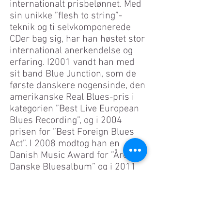
internationalt prisbelønnet. Med
sin unikke ”flesh to string”-
teknik og ti selvkomponerede
CDer bag sig, har han høstet stor
international anerkendelse og
erfaring. I2001 vandt han med
sit band Blue Junction, som de
første danskere nogensinde, den
amerikanske Real Blues-pris i
kategorien ”Best Live European
Blues Recording”, og i 2004
prisen for ”Best Foreign Blues
Act”. I 2008 modtog han en
Danish Music Award for ”Årets
Danske Bluesalbum” og i 2011
Bank Nordiks Ærespris for sit
mangeårige virke på de danske
og udenlandske musikscener.