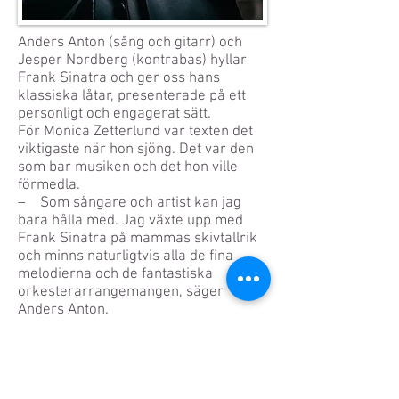
Anders Anton (sång och gitarr) och
Jesper Nordberg (kontrabas) hyllar
Frank Sinatra och ger oss hans
klassiska låtar, presenterade på ett
personligt och engagerat sätt.
För Monica Zetterlund var texten det
viktigaste när hon sjöng. Det var den
som bar musiken och det hon ville
förmedla.
– Som sångare och artist kan jag
bara hålla med. Jag växte upp med
Frank Sinatra på mammas skivtallrik
och minns naturligtvis alla de fina
melodierna och de fantastiska
orkesterarrangemangen, säger
Anders Anton.
Men det som gjorde starkast intryck
på Anders Anton var Sinatras sätt att
sjunga, att nå fram med texten och
låtens budskap, storyn, till honom som