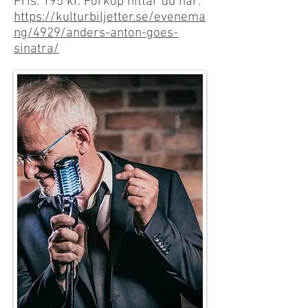
Pris: 195 kr. Förköp hittar du här:
https://kulturbiljetter.se/evenema
ng/4929/anders-anton-goes-
sinatra/