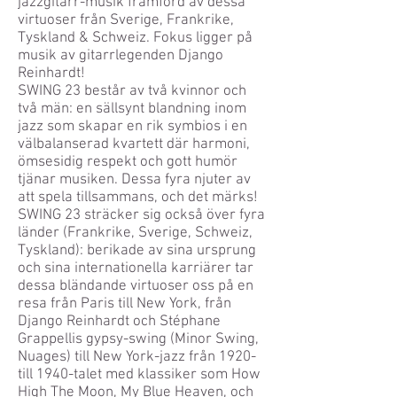
jazzgitarr-musik framförd av dessa
virtuoser från Sverige, Frankrike,
Tyskland & Schweiz. Fokus ligger på
musik av gitarrlegenden Django
Reinhardt!
SWING 23 består av två kvinnor och
två män: en sällsynt blandning inom
jazz som skapar en rik symbios i en
välbalanserad kvartett där harmoni,
ömsesidig respekt och gott humör
tjänar musiken. Dessa fyra njuter av
att spela tillsammans, och det märks!
SWING 23 sträcker sig också över fyra
länder (Frankrike, Sverige, Schweiz,
Tyskland): berikade av sina ursprung
och sina internationella karriärer tar
dessa bländande virtuoser oss på en
resa från Paris till New York, från
Django Reinhardt och Stéphane
Grappellis gypsy-swing (Minor Swing,
Nuages) till New York-jazz från 1920-
till 1940-talet med klassiker som How
High The Moon, My Blue Heaven, och