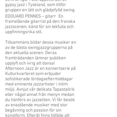
gypsy jazz i Tyskland, som tillför
gruppen en lätt och glädjefylld swing.
EDOUARD PENNES – gitarr En
framstående gitarrist på den franska
jazzscenen, känd för sin lekfulla och
uppfinningsrika stil.
Tillsammans bildar dessa musiker en
av de bästa swingjazzgrupperna på
den aktuella scenen. Deras
framträdanden lämnar publiken
upplyft och ivrig att dansa!
Afternoon Jazz är en konsertserie på
Kulturkvarteret som erbjuder
sofistikerade lördagseftermiddagar
med eminenta jazzartister i intim
miljö. Avnjut vår delikata Tapastallrik
eller något annat från menyn medan
du hänförs av jazzeliten. Vi får besök
av enastående musiker med stor
begåvning och passion för sin
konstform. Efteråt finns tillfälle att