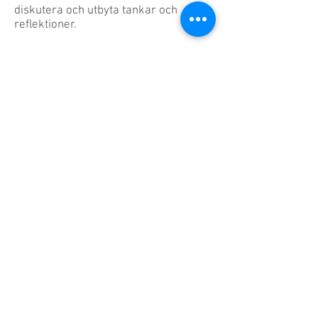
diskutera och utbyta tankar och
reflektioner.
ENTRE: Onumrerad sittplats i Lilla
Salen. •Ordinarie: 200 kr – exklusive
serviceavgift. •Pensionär: 175 kr –
exklusive serviceavgift. •Unga (upp till
20 år) & Studenter: 100 kr – exklusive
serviceavgift
FÖRKÖP:
https://kulturkvarteret.ebiljett.nu/Tick
ets/Choose/1590?S=0
Ett arrangemang av Musik i Syd i
samarbete med Blue Bird Jazz Club,
med stöd från Statens Kulturråd,
Kristianstad Kommun och
Studiefrämjandet.