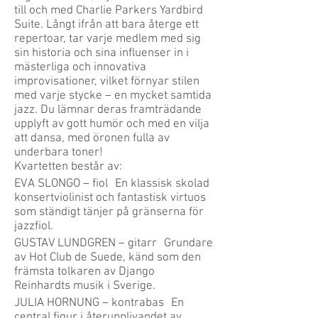
till och med Charlie Parkers Yardbird
Suite. Långt ifrån att bara återge ett
repertoar, tar varje medlem med sig
sin historia och sina influenser in i
mästerliga och innovativa
improvisationer, vilket förnyar stilen
med varje stycke – en mycket samtida
jazz. Du lämnar deras framträdande
upplyft av gott humör och med en vilja
att dansa, med öronen fulla av
underbara toner!
Kvartetten består av:
EVA SLONGO – fiol En klassisk skolad
konsertviolinist och fantastisk virtuos
som ständigt tänjer på gränserna för
jazzfiol.
GUSTAV LUNDGREN – gitarr Grundare
av Hot Club de Suede, känd som den
främsta tolkaren av Django
Reinhardts musik i Sverige.
JULIA HORNUNG – kontrabas En
central figur i återupplivandet av